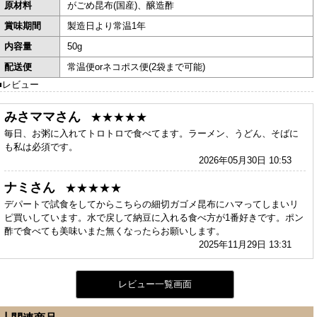
原材料
がごめ昆布(国産)、醸造酢
賞味期間
製造日より常温1年
内容量
50g
配送便
常温便orネコポス便(2袋まで可能)
■レビュー
みさママさん
★★★★★
毎日、お粥に入れてトロトロで食べてます。ラーメン、うどん、そばに
も私は必須です。
2026年05月30日 10:53
ナミさん
★★★★★
デパートで試食をしてからこちらの細切ガゴメ昆布にハマってしまいリ
ピ買いしています。水で戻して納豆に入れる食べ方が1番好きです。ポン
酢で食べても美味いまた無くなったらお願いします。
2025年11月29日 13:31