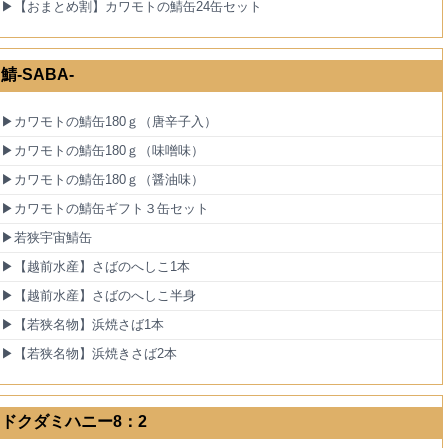
▶【おまとめ割】カワモトの鯖缶24缶セット
鯖-SABA-
▶カワモトの鯖缶180ｇ（唐辛子入）
▶カワモトの鯖缶180ｇ（味噌味）
▶カワモトの鯖缶180ｇ（醤油味）
▶カワモトの鯖缶ギフト３缶セット
▶若狭宇宙鯖缶
▶【越前水産】さばのへしこ1本
▶【越前水産】さばのへしこ半身
▶【若狭名物】浜焼さば1本
▶【若狭名物】浜焼きさば2本
ドクダミハニー8：2