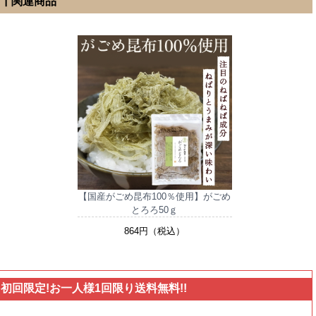
┃関連商品
【国産がごめ昆布100％使用】がごめ
とろろ50ｇ
864円（税込）
初回限定!お一人様1回限り送料無料!!